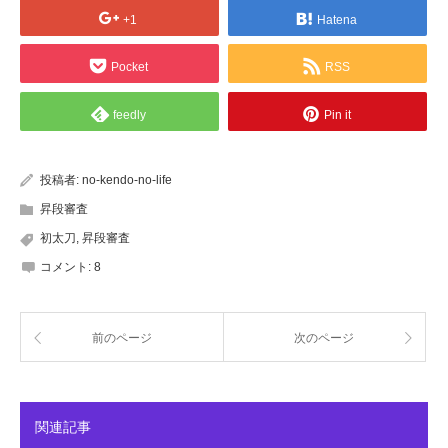
+1
Hatena
Pocket
RSS
feedly
Pin it
投稿者:
no-kendo-no-life
昇段審査
初太刀
,
昇段審査
コメント:
8
前のページ
次のページ
関連記事