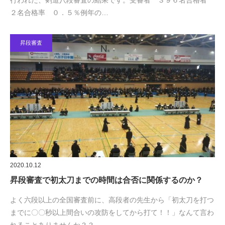
行われた、剣道八段審査の結果です。受審者 ３９６名合格者
２名合格率 ０．５％例年の…
昇段審査
2020.10.12
昇段審査で初太刀までの時間は合否に関係するのか？
よく六段以上の全国審査前に、高段者の先生から「初太刀を打つ
までに〇〇秒以上間合いの攻防をしてから打て！！」なんて言わ
れることありませんか？？…