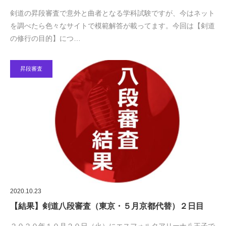
剣道の昇段審査で意外と曲者となる学科試験ですが、今はネット
を調べたら色々なサイトで模範解答が載ってます。今回は【剣道
の修行の目的】につ…
昇段審査
2020.10.23
【結果】剣道八段審査（東京・５月京都代替）２日目