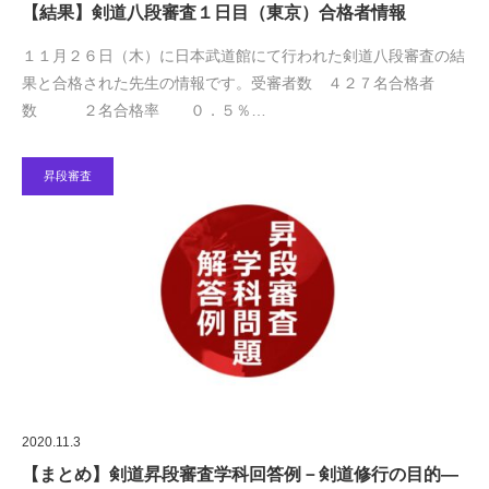
【結果】剣道八段審査１日目（東京）合格者情報
１１月２６日（木）に日本武道館にて行われた剣道八段審査の結
果と合格された先生の情報です。受審者数 ４２７名合格者
数 ２名合格率 ０．５％…
昇段審査
2020.11.3
【まとめ】剣道昇段審査学科回答例－剣道修行の目的―